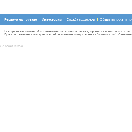
Реклама на портале
Инвесторам
Служба поддержки
Общие вопросы и пр
Все права защищены. Использование материалов сайта допускается только при согласо
При использовании материалов сайта активная гиперсcылка на "
marketmap.ru
" обязатель
0.29568409919739