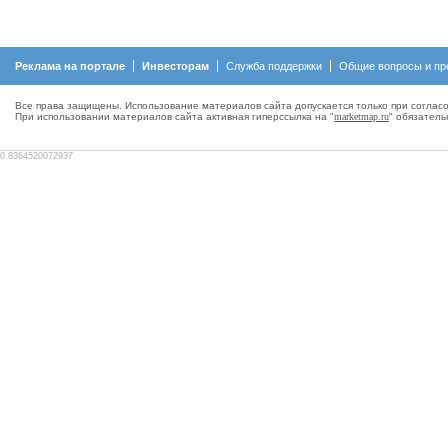
Реклама на портале
Инвесторам
Служба поддержки
Общие вопросы и пр
Все права защищены. Использование материалов сайта допускается только при согласо
При использовании материалов сайта активная гиперсcылка на "
marketmap.ru
" обязатель
0.8364520072937