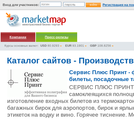
Вход для участников:
Регистрация на по
Компании
Пресс-релизы
Курсы основных валют:
USD
80.9293
EUR
93.1901
GBP
108.8256
Каталог сайтов - Производст
Сервис Плюс Принт - 
билеты, посадочные т
СЕРВИС ПЛЮС ПРИНТ –
самоклеящихся полноцв
изготовление входных билетов из термокарто
багажных бирок для аэропортов, бирок и ярл
этикеток на водку и вино. Горячее тиснение. М