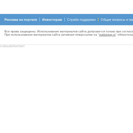
Реклама на портале
Инвесторам
Служба поддержки
Общие вопросы и пр
Все права защищены. Использование материалов сайта допускается только при согласо
При использовании материалов сайта активная гиперсcылка на "
marketmap.ru
" обязатель
0.084146976470947