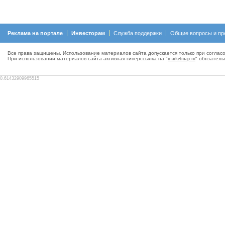
Реклама на портале
Инвесторам
Служба поддержки
Общие вопросы и пр
Все права защищены. Использование материалов сайта допускается только при согласо
При использовании материалов сайта активная гиперсcылка на "
marketmap.ru
" обязатель
0.61432909965515